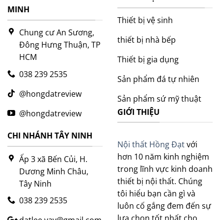
MINH
Thiết bị vệ sinh
Chung cư An Sương,
thiết bị nhà bếp
Đông Hưng Thuận, TP
HCM
Thiết bị gia dụng
038 239 2535
Sản phẩm đá tự nhiên
@hongdatreview
Sản phẩm sứ mỹ thuật
GIỚI THIỆU
@hongdatreview
CHI NHÁNH TÂY NINH
Nội thất Hồng Đạt
với
hơn 10 năm kinh nghiệm
Ấp 3 xã Bến Củi, H.
trong lĩnh vực kinh doanh
Dương Minh Châu,
thiết bị nội thất. Chúng
Tây Ninh
tôi hiểu bạn cần gì và
038 239 2535
luôn cố gắng đem đến sự
lựa chọn tốt nhất cho