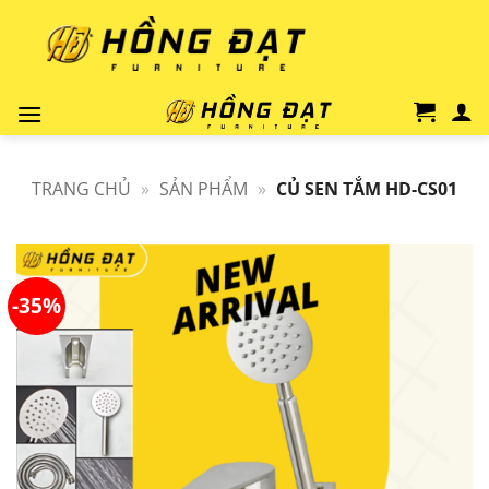
Bỏ
qua
nội
dung
TRANG CHỦ
»
SẢN PHẨM
»
CỦ SEN TẮM HD-CS01
-35%