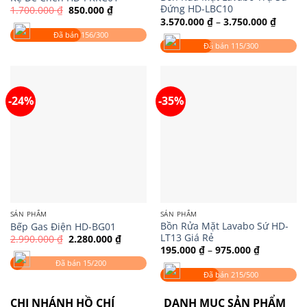
Đứng HD-LBC10
Giá
Giá
1.700.000
₫
850.000
₫
gốc
hiện
Khoản
3.570.000
₫
–
3.750.000
₫
là:
tại
giá:
Đã bán 156/300
1.700.000 ₫.
là:
từ
850.000 ₫.
Đã bán 115/300
3.570.
đến
3.750.
-24%
-35%
SẢN PHẨM
SẢN PHẨM
Bồn Rửa Mặt Lavabo Sứ HD-
Bếp Gas Điện HD-BG01
LT13 Giá Rẻ
Giá
Giá
2.990.000
₫
2.280.000
₫
gốc
hiện
Khoảng
195.000
₫
–
975.000
₫
là:
tại
giá:
Đã bán 15/200
2.990.000 ₫.
là:
từ
2.280.000 ₫.
Đã bán 215/500
195.000 ₫
đến
975.000 ₫
CHI NHÁNH HỒ CHÍ
DANH MỤC SẢN PHẨM