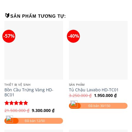
🔰
SẢN PHẨM TƯƠNG TỰ:
-57%
-40%
THIẾT BỊ VỆ SINH
SẢN PHẨM
Bồn Cầu Trứng Vàng HD-
Tủ Chậu Lavabo HD-TC01
BC01
Giá
Giá
3.250.000
₫
1.950.000
₫
gốc
hiện
là:
tại
Đã bán 30/150
3.250.000 ₫.
là:
Giá
Giá
1.950.0
Được xếp
21.500.000
₫
9.300.000
₫
gốc
hiện
hạng
5
5
là:
tại
sao
Đã bán 12/50
21.500.000 ₫.
là:
9.300.000 ₫.