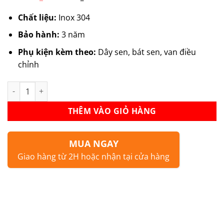
gốc
hiện
là:
tại
Chất liệu:
Inox 304
990.000 ₫.
là:
643.500 ₫.
Bảo hành:
3 năm
Phụ kiện kèm theo:
Dây sen, bát sen, van điều
chỉnh
Củ Sen Tắm HD-CS01 số lượng
THÊM VÀO GIỎ HÀNG
MUA NGAY
Giao hàng từ 2H hoặc nhận tại cửa hàng