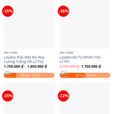
-35%
-36%
SẢN PHẨM
SẢN PHẨM
Lavabo Rửa Mặt Đá Hoa
Lavabo Đá Tự Nhiên HD-
Cương Trắng HD-LCT02
LCT01
Khoảng
Giá
Giá
1.750.000
₫
–
1.850.000
₫
2.750.000
₫
1.750.000
₫
giá:
gốc
hiện
từ
là:
tại
Đã bán 75/300
Đã bán 156/300
1.750.000 ₫
2.750.000 ₫.
là:
đến
1.750.0
1.850.000 ₫
-35%
-32%