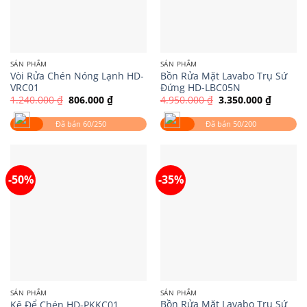
SẢN PHẨM
SẢN PHẨM
Vòi Rửa Chén Nóng Lạnh HD-
Bồn Rửa Mặt Lavabo Trụ Sứ
VRC01
Đứng HD-LBC05N
Giá
Giá
Giá
Giá
1.240.000
₫
806.000
₫
4.950.000
₫
3.350.000
₫
gốc
hiện
gốc
hiện
là:
tại
là:
tại
Đã bán 60/250
Đã bán 50/200
1.240.000 ₫.
là:
4.950.000 ₫.
là:
806.000 ₫.
3.350.0
-50%
-35%
SẢN PHẨM
SẢN PHẨM
Bồn Rửa Mặt Lavabo Trụ Sứ
Kệ Để Chén HD-PKKC01