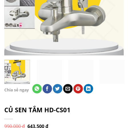
Chia sẻ ngay
CỦ SEN TẮM HD-CS01
Giá
Giá
990.000
₫
643.500
₫