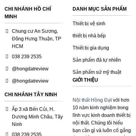
đến
975.000 ₫
CHI NHÁNH HỒ CHÍ
DANH MỤC SẢN PHẨM
MINH
Thiết bị vệ sinh
Chung cư An Sương,
thiết bị nhà bếp
Đông Hưng Thuận, TP
HCM
Thiết bị gia dụng
038 239 2535
Sản phẩm đá tự nhiên
@hongdatreview
Sản phẩm sứ mỹ thuật
GIỚI THIỆU
@hongdatreview
CHI NHÁNH TÂY NINH
Nội thất Hồng Đạt
với hơn
10 năm kinh nghiệm trong
Ấp 3 xã Bến Củi, H.
lĩnh vực kinh doanh thiết bị
Dương Minh Châu, Tây
nội thất. Chúng tôi hiểu
Ninh
bạn cần gì và luôn cố gắng
038 239 2535