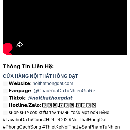
Thông Tin Liên Hệ:
CỬA HÀNG NỘI THẤT HỒNG ĐẠT
𝗪𝗲𝗯𝘀𝗶𝘁𝗲:
noithathongdat.com
𝗙𝗮𝗻𝗽𝗮𝗴𝗲:
@ChauRuaDaTuNhienGiaRe
𝗧𝗶𝗸𝘁𝗼𝗸:
@𝙣𝙤𝙞𝙩𝙝𝙖𝙩𝙝𝙤𝙣𝙜𝙙𝙖𝙩
𝗛𝗼𝘁𝗹𝗶𝗻𝗲/𝗭𝗮𝗹𝗼:
0️⃣3️⃣8️⃣.2️⃣3️⃣9️⃣.2️⃣5️⃣3️⃣5️⃣
sʜᴏᴘ sʜɪᴘ ᴄᴏᴅ ᴋɪᴇ̂̉ᴍ ᴛʀᴀ ᴛʜᴀɴʜ ᴛᴏᴀ́ɴ ᴍᴏ̣ɪ ᴆᴏ̛ɴ ʜᴀ̀ɴɢ
#LavaboDaTuCuoi #HDLDC02 #NoiThatHongDat
#PhongCachSong #ThietKeNoiThat #SanPhamTuNhien