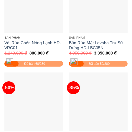
SẢN PHẨM
SẢN PHẨM
Vòi Rửa Chén Nóng Lạnh HD-
Bồn Rửa Mặt Lavabo Trụ Sứ
VRC01
Đứng HD-LBC05N
Giá
Giá
Giá
Giá
1.240.000
₫
806.000
₫
4.950.000
₫
3.350.000
₫
gốc
hiện
gốc
hiện
là:
tại
là:
tại
Đã bán 60/250
Đã bán 50/200
1.240.000 ₫.
là:
4.950.000 ₫.
là:
806.000 ₫.
3.350.0
-50%
-35%