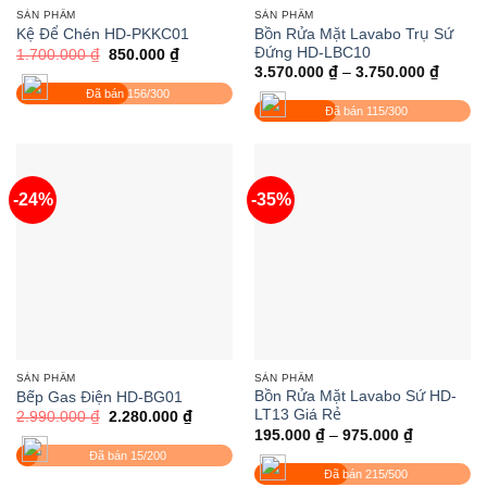
SẢN PHẨM
SẢN PHẨM
Bồn Rửa Mặt Lavabo Trụ Sứ
Kệ Để Chén HD-PKKC01
Đứng HD-LBC10
Giá
Giá
1.700.000
₫
850.000
₫
gốc
hiện
Khoản
3.570.000
₫
–
3.750.000
₫
là:
tại
giá:
Đã bán 156/300
1.700.000 ₫.
là:
từ
850.000 ₫.
Đã bán 115/300
3.570.
đến
3.750.
-24%
-35%
SẢN PHẨM
SẢN PHẨM
Bồn Rửa Mặt Lavabo Sứ HD-
Bếp Gas Điện HD-BG01
LT13 Giá Rẻ
Giá
Giá
2.990.000
₫
2.280.000
₫
gốc
hiện
Khoảng
195.000
₫
–
975.000
₫
là:
tại
giá:
Đã bán 15/200
2.990.000 ₫.
là:
từ
2.280.000 ₫.
Đã bán 215/500
195.000 ₫