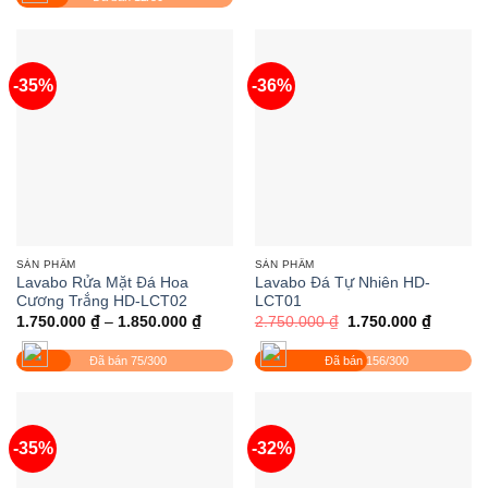
9.300.000 ₫.
-35%
-36%
SẢN PHẨM
SẢN PHẨM
Lavabo Rửa Mặt Đá Hoa
Lavabo Đá Tự Nhiên HD-
Cương Trắng HD-LCT02
LCT01
Khoảng
Giá
Giá
1.750.000
₫
–
1.850.000
₫
2.750.000
₫
1.750.000
₫
giá:
gốc
hiện
từ
là:
tại
Đã bán 75/300
Đã bán 156/300
1.750.000 ₫
2.750.000 ₫.
là:
đến
1.750.0
1.850.000 ₫
-35%
-32%