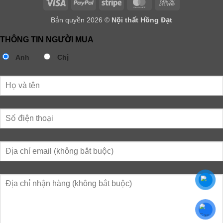
Visa
PayPal
Stripe
MasterCard
Cash
On
Bản quyền 2026 ©
Nội thất Hồng Đạt
Delivery
THÔNG TIN NGƯỜI MUA
Anh
Chị