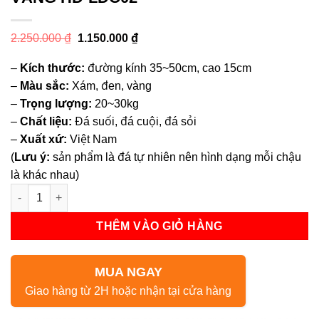
Giá
Giá
2.250.000
₫
1.150.000
₫
gốc
hiện
là:
tại
–
Kích thước:
đường kính 35~50cm, cao 15cm
2.250.000 ₫.
là:
1.150.000 ₫.
–
Màu sắc:
Xám, đen, vàng
–
Trọng lượng:
20~30kg
–
Chất liệu:
Đá suối, đá cuội, đá sỏi
–
Xuất xứ:
Việt Nam
(
Lưu ý:
sản phẩm là đá tự nhiên nên hình dạng mỗi chậu
là khác nhau)
Bồn Rửa Mặt Lavabo Đá Cuội Vàng HD-LDC02 số lượng
THÊM VÀO GIỎ HÀNG
MUA NGAY
Giao hàng từ 2H hoặc nhận tại cửa hàng