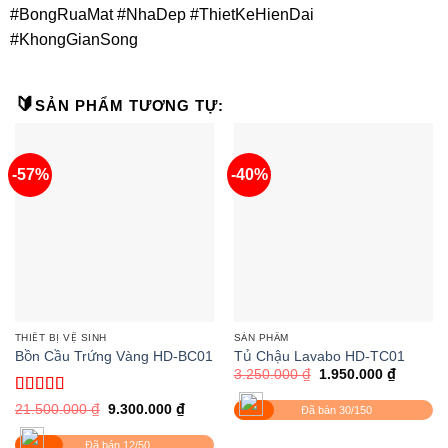
#BongRuaMat #NhaDep #ThietKeHienDai
#KhongGianSong
🔰
SẢN PHẨM TƯƠNG TỰ:
-57%
-40%
THIẾT BỊ VỆ SINH
SẢN PHẨM
Bồn Cầu Trứng Vàng HD-BC01
Tủ Chậu Lavabo HD-TC01
Giá
Giá
3.250.000
₫
1.950.000
₫
gốc
hiện
là:
tại
Được xếp
Giá
Giá
21.500.000
₫
9.300.000
₫
Đã bán 30/150
3.250.000 ₫.
là:
gốc
hiện
hạng
5
5 sao
1.950.0
là:
tại
Đã bán 12/50
21.500.000 ₫.
là: