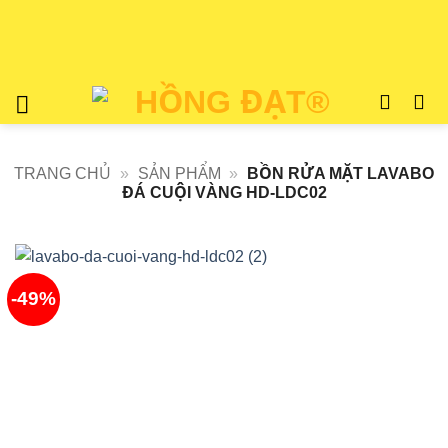
Bỏ
qua
nội
dung
TRANG CHỦ
»
SẢN PHẨM
»
BỒN RỬA MẶT LAVABO
ĐÁ CUỘI VÀNG HD-LDC02
-49%